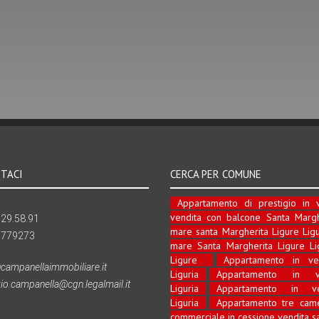
TACI
CERCA PER COMUNE
Appartamento di prestigio in v
vendita con balcone Santa Marghe
29.58.91
mare santa Margherita Ligure Ligu
9779273
mare Santa Margherita Ligure Li
Ligure
Appartamento in ve
campanellaimmobiliare.it
Liguria
Appartamento in v
zio.campanella@cgn.legalmail.it
Liguria
Appartamento in ve
Liguria
Appartamento tre came
commerciale in cessione vendita sa