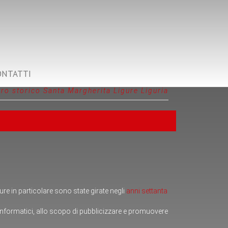
ONTATTI
ro storico Santa Margherita Ligure Liguria
re in particolare sono state girate negli
anni settanta
informatici, allo scopo di pubblicizzare e promuovere