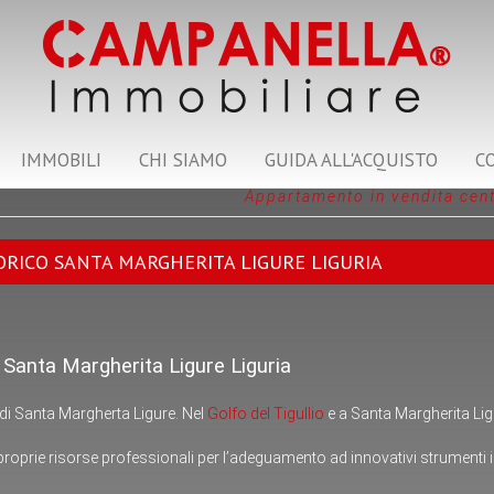
IMMOBILI
CHI SIAMO
GUIDA ALL'ACQUISTO
C
Appartamento in vendita cent
RICO SANTA MARGHERITA LIGURE LIGURIA
 Santa Margherita Ligure Liguria
 di Santa Margherta Ligure. Nel
Golfo del Tigullio
e a Santa Margherita Ligu
proprie risorse professionali per l’adeguamento ad innovativi strumenti 