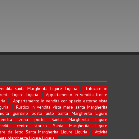
endita santa Margherita Ligure Liguria
Trilocale in
rita Ligure Liguria
Appartamento in vendita fronte
ria
Appartamento in vendita con spazio esterno vista
guria
Rustico in vendita vista mare santa Margherita
ndita giardino posto auto Santa Margherita Ligure
endita zona porto Santa Margherita Ligure
ndita centro storico Santa Margherita Ligure
re da letto Santa Margherita Ligure Liguria
Attività
nta Margherita Ligure Liguria