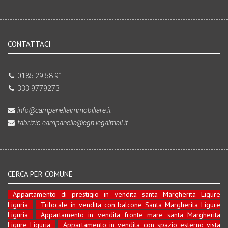
CONTATTACI
0185.29.58.91
333 9779273
info@campanellaimmobiliare.it
fabrizio.campanella@cgn.legalmail.it
CERCA PER COMUNE
Appartamento di prestigio in vendita santa Margherita Ligure
Liguria
Trilocale in vendita con balcone Santa Margherita Ligure
Liguria
Appartamento in vendita fronte mare santa Margherita
Ligure Liguria
Appartamento in vendita con spazio esterno vista