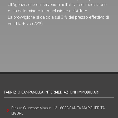
all’Agenzia che è intervenuta nell’attività di mediazione
e ha determinato la conclusione dell’Affare.
La provvigione si calcola sul 3 % del prezzo effettivo di
vendita + iva (22%).
FABRIZIO CAMPANELLA INTERMEDIAZIONI IMMOBILIARI
Piazza Giuseppe Mazzini 13 16038 SANTA MARGHERITA
LIGURE