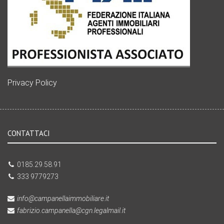
Privacy Policy
CONTATTACI
0185.29.58.91
333 9779273
info@campanellaimmobiliare.it
fabrizio.campanella@cgn.legalmail.it