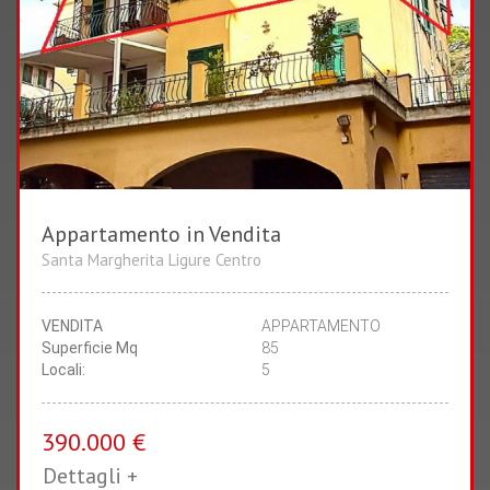
Appartamento in Vendita
2
1
Santa Margherita Ligure Centro
CAMERE
BAGNI
VENDITA
APPARTAMENTO
Superficie Mq
85
Locali:
5
390.000 €
Dettagli +