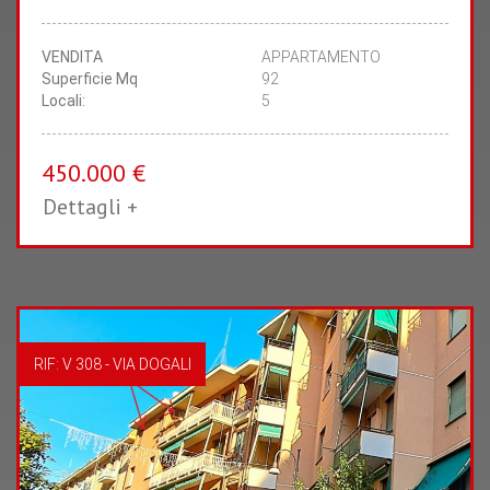
CAMERE
BAGNI
VENDITA
APPARTAMENTO
Superficie Mq
92
Locali:
5
450.000 €
Dettagli +
RIF: V 308 - VIA DOGALI