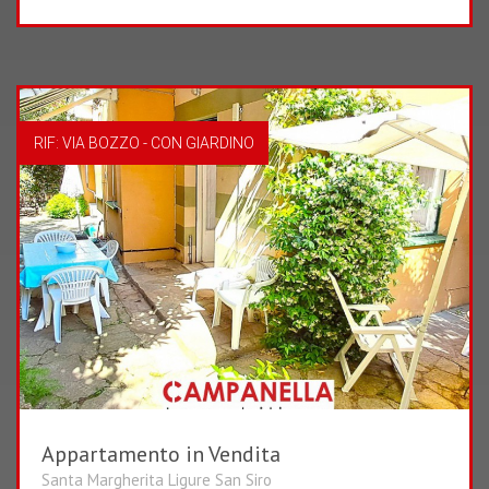
RIF: VIA BOZZO - CON GIARDINO
Appartamento in Vendita
2
1
Santa Margherita Ligure San Siro