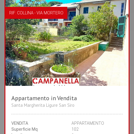
RIF: COLLINA - VIA MORTERO
Appartamento in Vendita
2
2
Santa Margherita Ligure San Siro
CAMERE
BAGNI
BOX AUTO
VENDITA
APPARTAMENTO
Superficie Mq
102