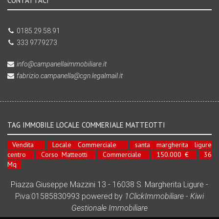
CONTATTACI
0185.29.58.91
333 9779273
info@campanellaimmobiliare.it
fabrizio.campanella@cgn.legalmail.it
TAG IMMOBILE LOCALE COMMERIALE MATTEOTTI
Vendita
Locale Commerciale
santa margherita ligure
centro
Corso Matteotti
Commerciale
150.000 €
36
Mq
Piazza Giuseppe Mazzini 13 - 16038 S. Margherita Ligure -
P.iva:01585830993 powered by
1ClickImmobiliare
-
Kiwi
Gestionale Immobiliare